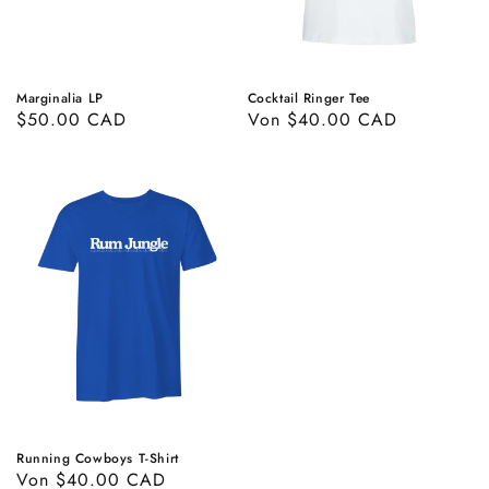
Marginalia LP
Cocktail Ringer Tee
Normaler
$50.00 CAD
Normaler
Von $40.00 CAD
Preis
Preis
Running Cowboys T-Shirt
Normaler
Von $40.00 CAD